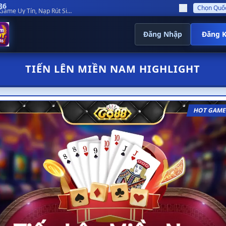
86
Chọn Quố
Cổng Game Uy Tín, Nạp Rút Siêu Tốc
Đăng Nhập
Đăng 
TIẾN LÊN MIỀN NAM HIGHLIGHT
HOT GAM