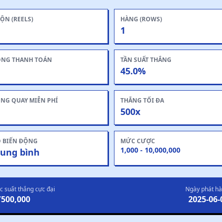
ỘN (REELS)
HÀNG (ROWS)
1
NG THANH TOÁN
TẦN SUẤT THẮNG
45.0%
NG QUAY MIỄN PHÍ
THẮNG TỐI ĐA
500x
 BIẾN ĐỘNG
MỨC CƯỢC
1,000 - 10,000,000
rung bình
c suất thắng cực đại
Ngày phát h
/500,000
2025-06-