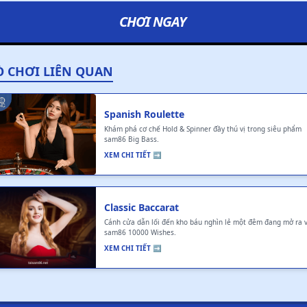
CHƠI NGAY
Ò CHƠI LIÊN QUAN
Spanish Roulette
Khám phá cơ chế Hold & Spinner đầy thú vị trong siêu phẩm
sam86 Big Bass.
XEM CHI TIẾT ➡️
Classic Baccarat
Cánh cửa dẫn lối đến kho báu nghìn lẻ một đêm đang mở ra v
sam86 10000 Wishes.
XEM CHI TIẾT ➡️