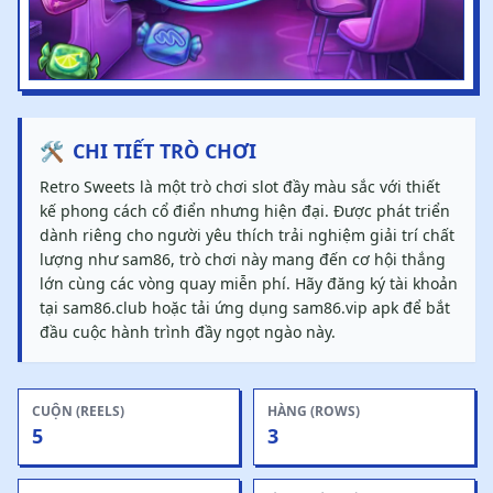
🛠️
CHI TIẾT TRÒ CHƠI
Retro Sweets là một trò chơi slot đầy màu sắc với thiết
kế phong cách cổ điển nhưng hiện đại. Được phát triển
dành riêng cho người yêu thích trải nghiệm giải trí chất
lượng như sam86, trò chơi này mang đến cơ hội thắng
lớn cùng các vòng quay miễn phí. Hãy đăng ký tài khoản
tại sam86.club hoặc tải ứng dụng sam86.vip apk để bắt
đầu cuộc hành trình đầy ngọt ngào này.
CUỘN (REELS)
HÀNG (ROWS)
5
3