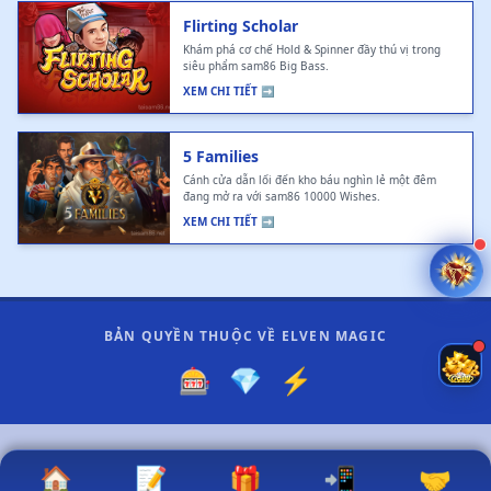
Flirting Scholar
Khám phá cơ chế Hold & Spinner đầy thú vị trong
siêu phẩm sam86 Big Bass.
XEM CHI TIẾT ➡️
5 Families
Cánh cửa dẫn lối đến kho báu nghìn lẻ một đêm
đang mở ra với sam86 10000 Wishes.
XEM CHI TIẾT ➡️
BẢN QUYỀN THUỘC VỀ ELVEN MAGIC
🎰
💎
⚡
🏠
📝
🎁
📲
🤝