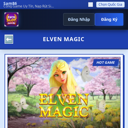
Sam86
Chọn Quốc Gia
Cổng Game Uy Tín, Nạp Rút Siêu Tốc
Đăng Nhập
Đăng Ký
⬅️
ELVEN MAGIC
HOT GAME