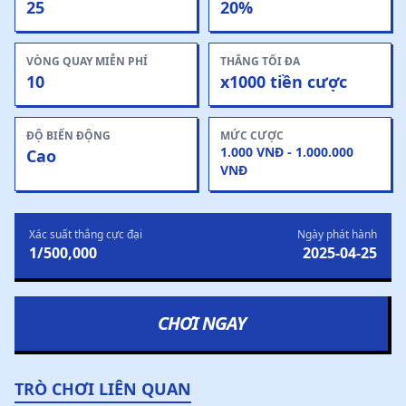
25
20%
VÒNG QUAY MIỄN PHÍ
THẮNG TỐI ĐA
10
x1000 tiền cược
ĐỘ BIẾN ĐỘNG
MỨC CƯỢC
1.000 VNĐ - 1.000.000
Cao
VNĐ
Xác suất thắng cực đại
Ngày phát hành
1/500,000
2025-04-25
CHƠI NGAY
TRÒ CHƠI LIÊN QUAN