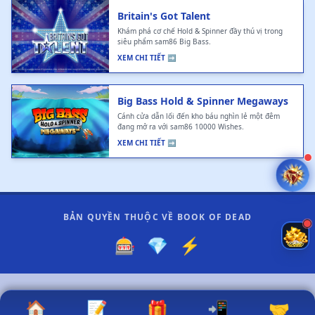
Britain's Got Talent
Khám phá cơ chế Hold & Spinner đầy thú vị trong
siêu phẩm sam86 Big Bass.
XEM CHI TIẾT ➡️
Big Bass Hold & Spinner Megaways
Cánh cửa dẫn lối đến kho báu nghìn lẻ một đêm
đang mở ra với sam86 10000 Wishes.
XEM CHI TIẾT ➡️
BẢN QUYỀN THUỘC VỀ BOOK OF DEAD
🎰
💎
⚡
🏠
📝
🎁
📲
🤝