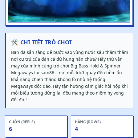
🛠️
CHI TIẾT TRÒ CHƠI
Bạn đã sẵn sàng để bước vào vùng nước sâu thăm thẳm
nơi cư trú của đàn cá dữ hung hãn chưa? Hãy thử vận
may của mình cùng trò chơi Big Bass Hold & Spinner
Megaways tại sam86 – nơi mỗi lượt quay đều tiềm ẩn
khả năng chiến thắng khổng lồ nhờ hệ thống
Megaways độc đáo. Hãy tận hưởng cảm giác hồi hộp khi
mỗi biểu tượng dừng lại đều mang theo niềm hy vọng
đổi đời!
CUỘN (REELS)
HÀNG (ROWS)
6
4