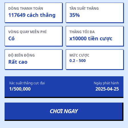
DÒNG THANH TOÁN
TẦN SUẤT THẮNG
117649 cách thắng
35%
VÒNG QUAY MIỄN PHÍ
THẮNG TỐI ĐA
Có
x10000 tiền cược
ĐỘ BIẾN ĐỘNG
MỨC CƯỢC
0.2 - 500
Rất cao
Xác suất thắng cực đại
Ngày phát hành
1/500,000
2025-04-25
CHƠI NGAY