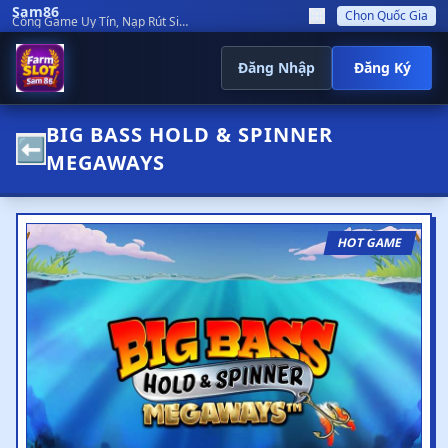
Sam86
Chọn Quốc Gia
Cổng Game Uy Tín, Nạp Rút Siêu Tốc
Đăng Nhập
Đăng Ký
BIG BASS HOLD & SPINNER
⬅️
MEGAWAYS
HOT GAME