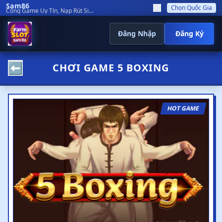
Sam86
Chọn Quốc Gia
Cổng Game Uy Tín, Nạp Rút Siêu Tốc
Đăng Nhập
Đăng Ký
⬅️
CHƠI GAME 5 BOXING
HOT GAME