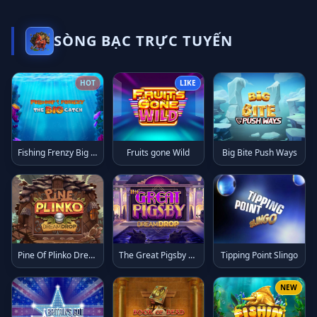
SÒNG BẠC TRỰC TUYẾN
HOT
LIKE
Fishing Frenzy Big Catch
Fruits gone Wild
Big Bite Push Ways
Pine Of Plinko Dream Drop
The Great Pigsby Dream Drop
Tipping Point Slingo
NEW