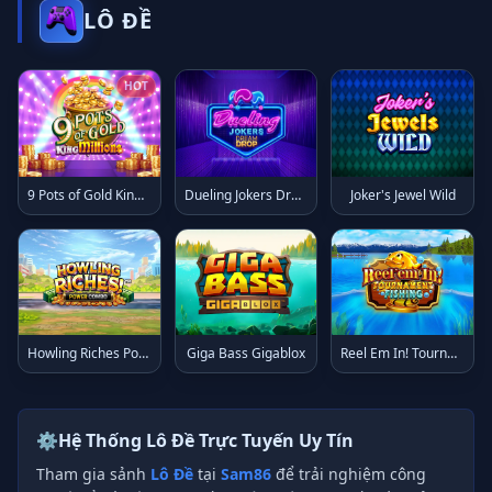
LÔ ĐỀ
HOT
9 Pots of Gold King Millions
Dueling Jokers Dream Drop
Joker's Jewel Wild
Howling Riches Power Combo
Giga Bass Gigablox
Reel Em In! Tournament Fishing
⚙️
Hệ Thống Lô Đề Trực Tuyến Uy Tín
Tham gia sảnh
Lô Đề
tại
Sam86
để trải nghiệm công