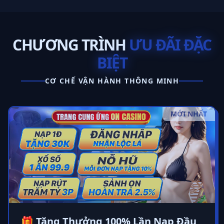
CHƯƠNG TRÌNH
ƯU ĐÃI ĐẶC
BIỆT
CƠ CHẾ VẬN HÀNH THÔNG MINH
MỚI NHẤT
🎁 Tặng Thưởng 100% Lần Nạp Đầu