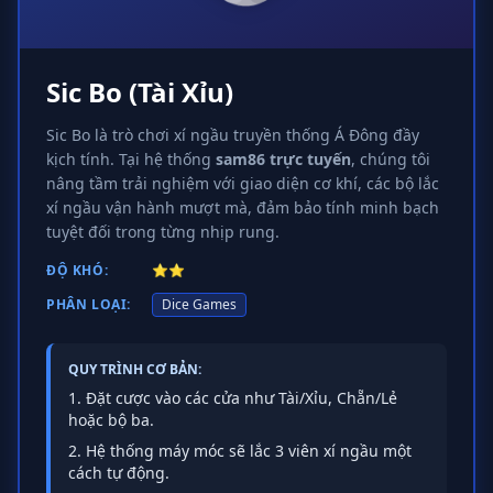
Sic Bo (Tài Xỉu)
Sic Bo là trò chơi xí ngầu truyền thống Á Đông đầy
kịch tính. Tại hệ thống
sam86 trực tuyến
, chúng tôi
nâng tầm trải nghiệm với giao diện cơ khí, các bộ lắc
xí ngầu vận hành mượt mà, đảm bảo tính minh bạch
tuyệt đối trong từng nhịp rung.
ĐỘ KHÓ:
⭐⭐
PHÂN LOẠI:
Dice Games
QUY TRÌNH CƠ BẢN:
Đặt cược vào các cửa như Tài/Xỉu, Chẵn/Lẻ
hoặc bộ ba.
Hệ thống máy móc sẽ lắc 3 viên xí ngầu một
cách tự động.