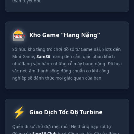
toàn tuyệt đối.
29/06/2026 NguyenL*** no hu 48,000,000 VND 💥
29/06/2026 ToP*** thang lon 14,500,000 VND 🔥
29/06/2026 NguyenHo*** nhan hoan tra 350,000 VND 💵
29/06/2026 Chau*** nhan hoan tra 100,000 VND 💵
🎰
29/06/2026 ToH*** nhan hoan tra 800,000 VND 🎊
Kho Game "Hạng Nặng"
29/06/2026 LaMi*** nhan hoan tra 500,000 VND 💵
29/06/2026 Tong*** no hu 26,000,000 VND 🚀
Sở hữu kho tàng trò chơi đồ sộ từ Game Bài, Slots đến
29/06/2026 TonH*** no hu 74,500,000 VND 💥
Mini Game,
Sam86
mang đến cảm giác phấn khích
29/06/2026 Ph*** thang lon 12,200,000 VND 🔥
như đang vận hành những cỗ máy hạng nặng. Đồ họa
29/06/2026 NguyenLe*** thang lon 1,600,000 VND 🏆
sắc nét, âm thanh sống động chuẩn cơ khí công
29/06/2026 NguyenVuC*** no hu 80,000,000 VND 🚀
nghiệp sẽ đánh thức mọi giác quan của bạn.
29/06/2026 Han*** rut tien thanh cong 7,450,000 VND ✅
29/06/2026 NguyenHoa*** rut tien thanh cong 9,000,000 
29/06/2026 NguyenTr*** no hu 76,000,000 VND 🎰
29/06/2026 NguyenDan*** thang lon 9,900,000 VND 🏆
⚡
Giao Dịch Tốc Độ Turbine
29/06/2026 Diep*** no hu 32,000,000 VND 🚀
Quên đi sự chờ đợi mệt mỏi! Hệ thống nạp rút tự
động của
Sam86 Club
hoạt động với tốc độ của động