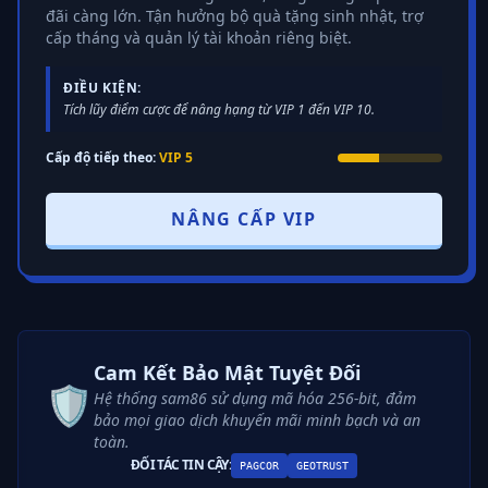
đãi càng lớn. Tận hưởng bộ quà tặng sinh nhật, trợ
cấp tháng và quản lý tài khoản riêng biệt.
ĐIỀU KIỆN:
Tích lũy điểm cược để nâng hạng từ VIP 1 đến VIP 10.
Cấp độ tiếp theo:
VIP 5
NÂNG CẤP VIP
Cam Kết Bảo Mật Tuyệt Đối
🛡️
Hệ thống sam86 sử dụng mã hóa 256-bit, đảm
bảo mọi giao dịch khuyến mãi minh bạch và an
toàn.
ĐỐI TÁC TIN CẬY:
PAGCOR
GEOTRUST