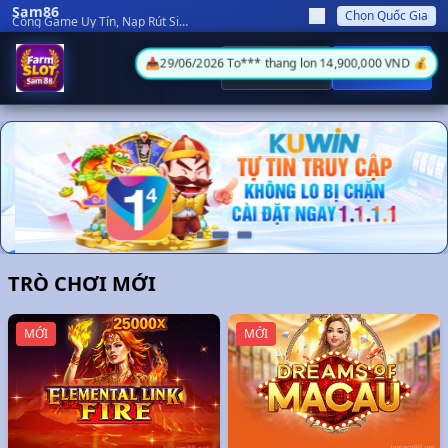
Sam86
Chọn Quốc Gia
Cổng Game Uy Tín, Nạp Rút Siêu Tốc
Đăng Nhập
Đăng Ký
Các Sự Kiện và Khuyến Mãi Sam86 Club Mới Nhất
TRÒ CHƠI MỚI
MỚI
MỚI