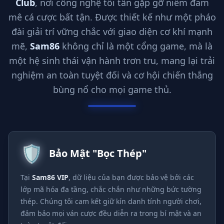
Club
, nơi công nghệ tối tân gặp gỡ niềm đam
29/06/2026 NguyenPh*** rut tien thanh cong 1,600,000 
mê cá cược bất tận. Được thiết kế như một pháo
29/06/2026 NguyenPha*** thang lon 14,800,000 VND 💰
29/06/2026 NguyenPham*** no hu 28,500,000 VND 🚀
đài giải trí vững chắc với giao diện cơ khí mạnh
29/06/2026 ToM*** rut tien thanh cong 6,350,000 VND 🏦
mẽ,
Sam86
không chỉ là một cổng game, mà là
29/06/2026 Lam*** nhan thuong 350,000 VND 🎁
một hệ sinh thái vận hành trơn tru, mang lại trải
29/06/2026 NguyenT*** nhan hoan tra 750,000 VND 🎊
nghiệm an toàn tuyệt đối và cơ hội chiến thắng
29/06/2026 NguyenH*** rut tien thanh cong 5,800,000 V
29/06/2026 Qu*** thang lon 10,900,000 VND 🔥
bùng nổ cho mọi game thủ.
29/06/2026 Ch*** nhan hoan tra 100,000 VND 🎊
29/06/2026 NguyenPhamM*** nhan thuong 550,000 VND
29/06/2026 NguyenD*** nhan hoan tra 500,000 VND 🔄
29/06/2026 TonMi*** thang lon 14,100,000 VND 🏆
🛡️
29/06/2026 NguyenPhamMi*** nhan thuong 650,000 VND 
Bảo Mật "Bọc Thép"
29/06/2026 Ha*** nhan thuong 900,000 VND 🎉
29/06/2026 LaM*** thang lon 10,400,000 VND 🔥
Tại
Sam86 VIP
, dữ liệu của bạn được bảo vệ bởi các
29/06/2026 ToMi*** thang lon 15,000,000 VND 🔥
lớp mã hóa đa tầng, chắc chắn như những bức tường
29/06/2026 Die*** thang lon 2,100,000 VND 🏆
thép. Chúng tôi cam kết giữ kín danh tính người chơi,
29/06/2026 Cha*** thang lon 12,600,000 VND 💰
đảm bảo mọi ván cược đều diễn ra trong bí mật và an
29/06/2026 NguyenDa*** nhan thuong 1,000,000 VND ✨