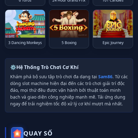
6 Toros
24 Hour Grand Prix
101 Candies
3 Dancing Monkeys
5 Boxing
Epic Journey
⚙️
Hệ Thống Trò Chơi Cơ Khí
Khám phá bộ sưu tập trò chơi đa dạng tại
Sam86
. Từ các
dòng slot machine hiện đại đến các trò chơi giải trí độc
đáo, mọi thứ đều được vận hành bởi thuật toán minh
bạch và giao diện công nghiệp mạnh mẽ. Tải ứng dụng
ngay để trải nghiệm tốc độ xử lý cơ khí mượt mà nhất.
QUAY SỐ