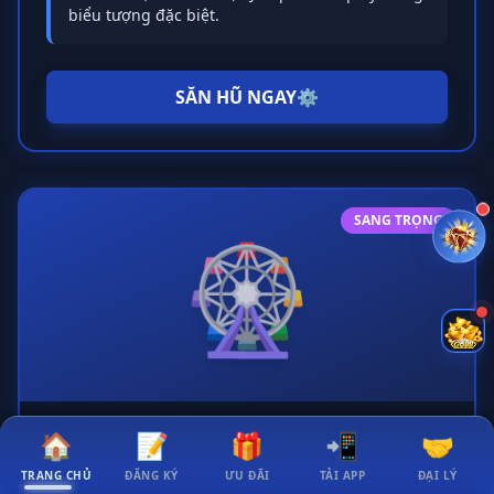
biểu tượng đặc biệt.
SĂN HŨ NGAY
⚙️
SANG TRỌNG
🎡
🏠
📝
🎁
📲
🤝
European Roulette
TRANG CHỦ
ĐĂNG KÝ
ƯU ĐÃI
TẢI APP
ĐẠI LÝ
Vòng quay Roulette Châu Âu với một số 0 duy nhất,