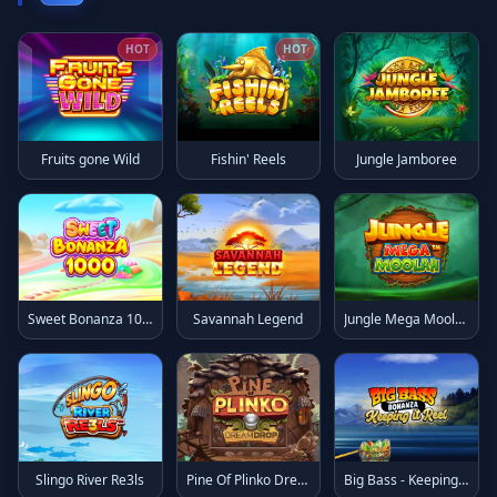
HOT
HOT
Fruits gone Wild
Fishin' Reels
Jungle Jamboree
Sweet Bonanza 1000
Savannah Legend
Jungle Mega Moolah
Slingo River Re3ls
Pine Of Plinko Dream Drop
Big Bass - Keeping it Reel