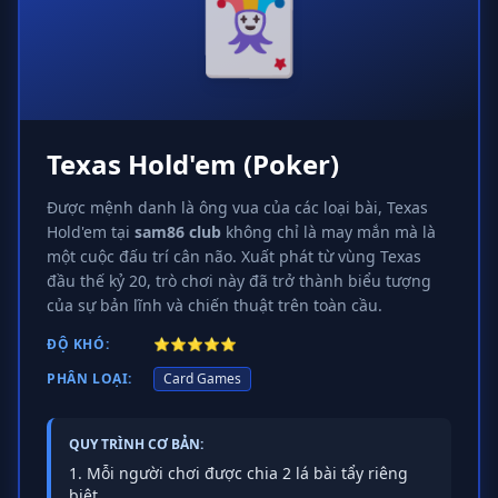
🃏
Texas Hold'em (Poker)
Được mệnh danh là ông vua của các loại bài, Texas
Hold'em tại
sam86 club
không chỉ là may mắn mà là
một cuộc đấu trí cân não. Xuất phát từ vùng Texas
đầu thế kỷ 20, trò chơi này đã trở thành biểu tượng
của sự bản lĩnh và chiến thuật trên toàn cầu.
ĐỘ KHÓ:
⭐⭐⭐⭐⭐
PHÂN LOẠI:
Card Games
QUY TRÌNH CƠ BẢN:
Mỗi người chơi được chia 2 lá bài tẩy riêng
biệt.