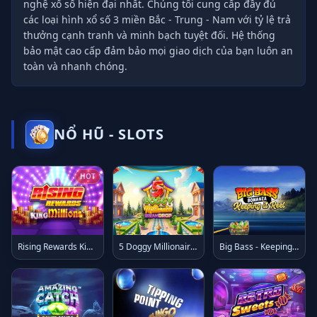
nghệ xổ số hiện đại nhất. Chúng tôi cung cấp đầy đủ
các loại hình xổ số 3 miền Bắc - Trung - Nam với tỷ lệ trả
thưởng cạnh tranh và minh bạch tuyệt đối. Hệ thống
bảo mật cao cấp đảm bảo mọi giao dịch của bạn luôn an
toàn và nhanh chóng.
NỔ HŨ - SLOTS
HOT
Rising Rewards King Millions
5 Doggy Millionaires Dream Drop
Big Bass - Keeping it Reel