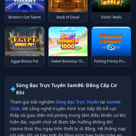
Britain's Got Talent
Book of Dead
Fishin' Reels
Egypt Bonus Pot
Sweet Bonanza 1000
Fishing Frenzy Power 4 Slots
Sòng Bạc Trực Tuyến Sam86: Đẳng Cấp Cơ
💠
Khí
Tham gia trải nghiệm
Sòng Bạc Trực Tuyến
tại
Sam86
Club
. Với công nghệ truyền hình trực tiếp độ trễ cực
thấp và giao diện mô phỏng trung tâm điều khiển cơ khí
hiện đại, người chơi sẽ được tận hưởng không khí
casino thực thụ ngay trên thiết bị di động. Hệ thống nạp
rút siêu tốc và bảo mật đa tầng giúp bạn hoàn toàn an