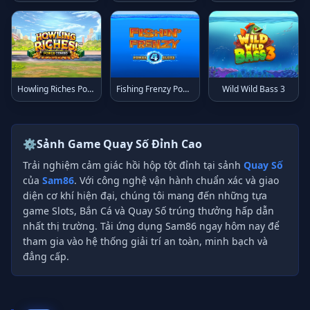
Howling Riches Power Combo
Fishing Frenzy Power 4 Slots
Wild Wild Bass 3
⚙️
Sảnh Game Quay Số Đỉnh Cao
Trải nghiệm cảm giác hồi hộp tột đỉnh tại sảnh
Quay Số
của
Sam86
. Với công nghệ vận hành chuẩn xác và giao
diện cơ khí hiện đại, chúng tôi mang đến những tựa
game Slots, Bắn Cá và Quay Số trúng thưởng hấp dẫn
nhất thị trường. Tải ứng dụng Sam86 ngay hôm nay để
tham gia vào hệ thống giải trí an toàn, minh bạch và
đẳng cấp.