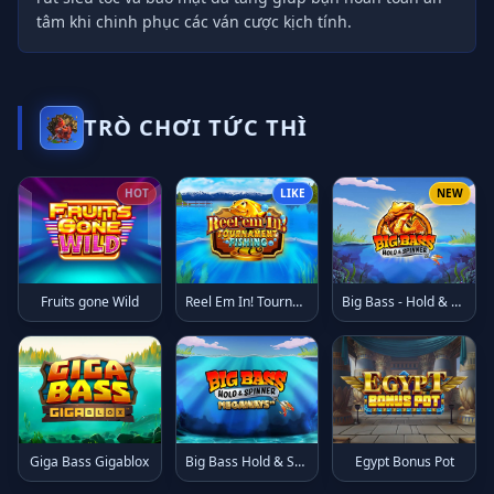
tâm khi chinh phục các ván cược kịch tính.
TRÒ CHƠI TỨC THÌ
HOT
LIKE
NEW
Fruits gone Wild
Reel Em In! Tournament Fishing
Big Bass - Hold & Spinner
Giga Bass Gigablox
Big Bass Hold & Spinner Megaways
Egypt Bonus Pot