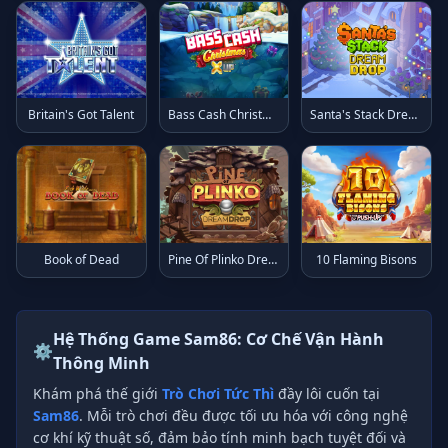
Britain's Got Talent
Bass Cash Christmas X UP
Santa's Stack Dream Drop
Book of Dead
Pine Of Plinko Dream Drop
10 Flaming Bisons
Hệ Thống Game Sam86: Cơ Chế Vận Hành
⚙️
Thông Minh
Khám phá thế giới
Trò Chơi Tức Thì
đầy lôi cuốn tại
Sam86
. Mỗi trò chơi đều được tối ưu hóa với công nghệ
cơ khí kỹ thuật số, đảm bảo tính minh bạch tuyệt đối và