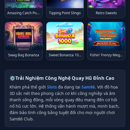
Amazing Catch Power Combo
Tipping Point Slingo
Retro Sweets
Swag Bag Bonanza
Sweet Bonanza 1000
Fishin' Frenzy Megaways...
⚙️
Trải Nghiệm Công Nghệ Quay Hũ Đỉnh Cao
Khám phá thế giới
Slots
đa dạng tại
Sam86
. Với đồ họa
3D sắc nét theo phong cách cơ khí công nghiệp và âm
thanh sống động, mỗi vòng quay đều mang đến cơ hội
nổ hũ cực lớn. Hệ thống vận hành mượt mà, minh bạch,
đảm bảo tính công bằng tuyệt đối cho mọi người chơi
Sam86 Club.